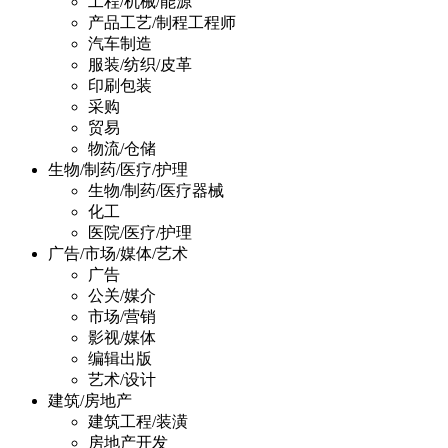
工程/机械/能源
产品工艺/制程工程师
汽车制造
服装/纺织/皮革
印刷包装
采购
贸易
物流/仓储
生物/制药/医疗/护理
生物/制药/医疗器械
化工
医院/医疗/护理
广告/市场/媒体/艺术
广告
公关/媒介
市场/营销
影视/媒体
编辑出版
艺术/设计
建筑/房地产
建筑工程/装潢
房地产开发