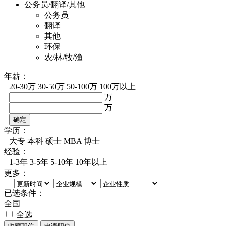
公务员/翻译/其他
公务员
翻译
其他
环保
农/林/牧/渔
年薪：
20-30万
30-50万
50-100万
100万以上
万
万
确定
学历：
大专
本科
硕士
MBA
博士
经验：
1-3年
3-5年
5-10年
10年以上
更多：
已选条件：
全国
全选