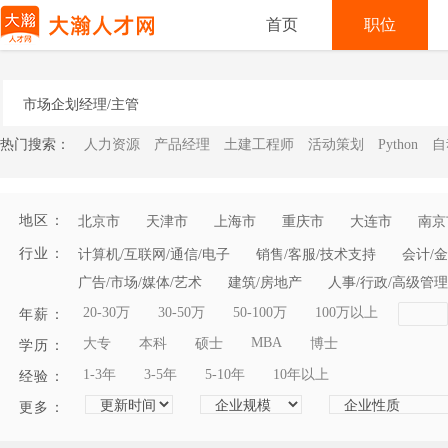
首页
职位
热门搜索：
人力资源
产品经理
土建工程师
活动策划
Python
自
地区：
北京市
天津市
上海市
重庆市
大连市
南京
行业：
计算机/互联网/通信/电子
销售/客服/技术支持
会计/金
广告/市场/媒体/艺术
建筑/房地产
人事/行政/高级管理
20-30万
30-50万
50-100万
100万以上
年薪：
MBA
大专
本科
硕士
博士
学历：
1-3年
3-5年
5-10年
10年以上
经验：
更多：