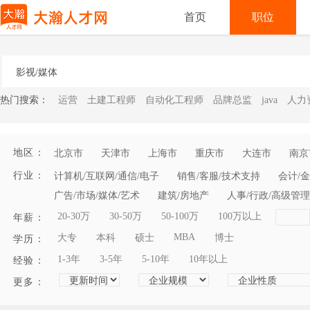
首页
职位
热门搜索：
运营
土建工程师
自动化工程师
品牌总监
java
人力
地区：
北京市
天津市
上海市
重庆市
大连市
南京
行业：
计算机/互联网/通信/电子
销售/客服/技术支持
会计/金
广告/市场/媒体/艺术
建筑/房地产
人事/行政/高级管理
20-30万
30-50万
50-100万
100万以上
年薪：
MBA
大专
本科
硕士
博士
学历：
1-3年
3-5年
5-10年
10年以上
经验：
更多：